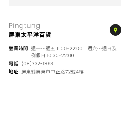
Pingtung
On-line Shops
官方商城
屏東太平洋百貨
Channels
銷售據點
營業時間
週一～週五 11:00-22:00｜週六～週日及
Contact
聯絡我們
例假日 10:30-22:00
電話
(08)732-1853
地址
屏東縣屏東市中正路72號4樓