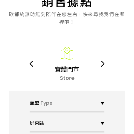
銷售據點
Investor
投資人專區
歐都納無時無刻陪伴在您左右，快來尋找我們在哪
裡吧！
ESG
企業永續
Member
購
實體門市
會員中心
On
Store
Catalog
當期型錄
類型
Type
屏東縣