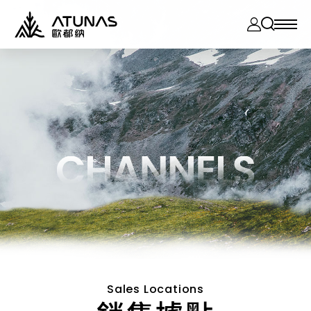
ATUNAS
歐
都
納
股
份
有
限
Outdoor
公
司
戶外玩咖
About
關於我們
News
最新消息
Sales Locations